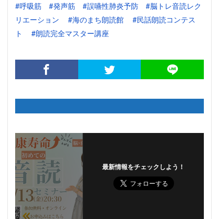
#呼吸筋
#発声筋
#誤嚥性肺炎予防
#脳トレ音読レク
リエーション
#海のまち朗読館
#民話朗読コンテス
ト
#朗読完全マスター講座
最新情報をチェックしよう！