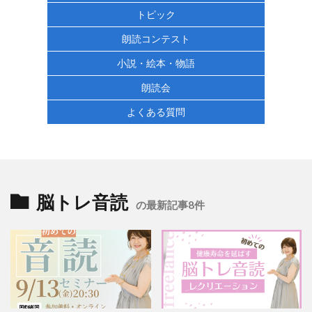
トピック
朗読コンテスト
小説・絵本・物語
朗読会
よくある質問
脳トレ音読
の最新記事8件